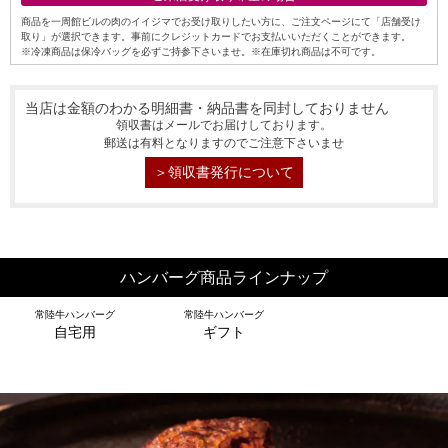
商品を一周館ビルの肉のイイジマでお受け取りしたい方に、ご注文ページにて「店舗受け
取り」が選択できます。事前にクレジットカードでお支払いいただくことができます。
※冷凍商品は保冷バッグを必ずご持参下さいませ。※在庫切れ商品は不可です。
当店は金額のわかる明細書・納品書を同封しておりません
領収書はメールでお届けしております。
郵送は有料となりますのでご注意下さいませ
＞領収書発行について
ハンバーグ商品ラインナップ
常陸牛ハンバーグ
常陸牛ハンバーグ
自宅用
ギフト