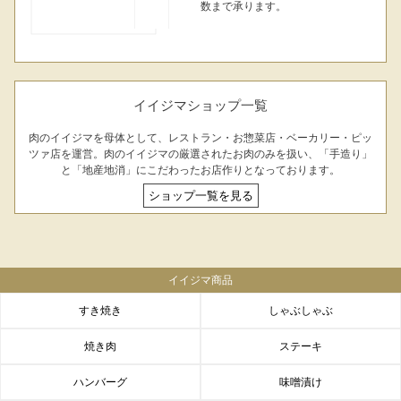
数まで承ります。
FACEBOOK
twitter
instagram
LINE
イイジマショップ一覧
肉のイイジマを母体として、レストラン・お惣菜店・ベーカリー・ピッ
ツァ店を運営。肉のイイジマの厳選されたお肉のみを扱い、「手造り」
と「地産地消」にこだわったお店作りとなっております。
ショップ一覧を見る
イイジマ商品
すき焼き
しゃぶしゃぶ
焼き肉
ステーキ
ハンバーグ
味噌漬け