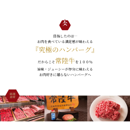
受付：9:00～17:30
(日曜日を除く)
お問合せフォーム
目指したのは…
お肉を食べている満足感が味わえる
『究極のハンバーグ』
常陸牛
だからこそ
を１００％
旨味・ジューシーが存分に味わえる
お肉好きに堪らないハンバーグへ