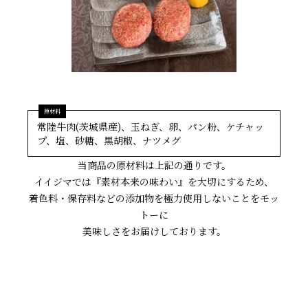
シーン別特集
お中元ギフト
お中元ハムギフ
誕生日ギフト
ト
常陸牛肉(茨城県産)、玉ねぎ、卵、パン粉、ケチャッ
出産内祝い
結婚内祝い
法事・香典返し
プ、塩、砂糖、黒胡椒、ナツメグ
当商品の原材料は上記の通りです。
長寿祝い
高級肉ギフト
法人ギフト
イイジマでは『素材本来の味わい』を大切にするため、
着色料・保存料などの添加物を極力使用しないことをモッ
LINEギフト
ふるさと納税
トーに
美味しさをお届けしております。