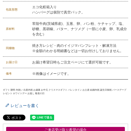
エコ化粧箱入り
包装形態
ハンバーグは個別で真空パック。
常陸牛肉(茨城県産)、玉葱、卵、パン粉、ケチャップ、塩、
砂糖、黒胡椒、バター、ナツメグ（一部に小麦、卵、乳成分
原材料
を含む）
焼き方レシピ・肉のイイジマパンフレット・解凍方法
同梱物
※金額のわかる明細書などは一切お付けしておりません。
お届け希望日時もご注文ページにて選択可能です。
お届け日
※画像はイメージです。
備考
ギフト 贈答 内祝い 出産内祝 お歳暮 お中元 クリスマスギフト バレンタイン お土産 結婚内祝 誕生日御祝 バースデープ
レゼント ホワイトデー お返し 敬老の日
レビューを書く
ご来店受け取り希望の場合