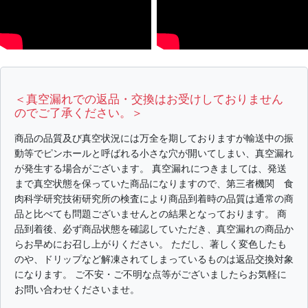
＜真空漏れでの返品・交換はお受けしておりません
のでご了承ください。＞
商品の品質及び真空状況には万全を期しておりますが輸送中の振
動等でピンホールと呼ばれる小さな穴が開いてしまい、真空漏れ
が発生する場合がございます。 真空漏れにつきましては、発送
まで真空状態を保っていた商品になりますので、第三者機関 食
肉科学研究技術研究所の検査により商品到着時の品質は通常の商
品と比べても問題ございませんとの結果となっております。 商
品到着後、必ず商品状態を確認していただき、真空漏れの商品か
らお早めにお召し上がりください。 ただし、著しく変色したも
のや、ドリップなど解凍されてしまっているものは返品交換対象
になります。 ご不安・ご不明な点等がございましたらお気軽に
お問い合わせくださいませ。