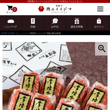
領収書がマイページよりダウンロード出来るようになりました
0
カート
ゲスト 様こんにちは
ログイン
ハンバーグ
目録
お中元
誕生日特集
ログイン
HOME
常陸牛
ハンバーグ
常陸牛ハンバーグ 100g×8個 化粧箱