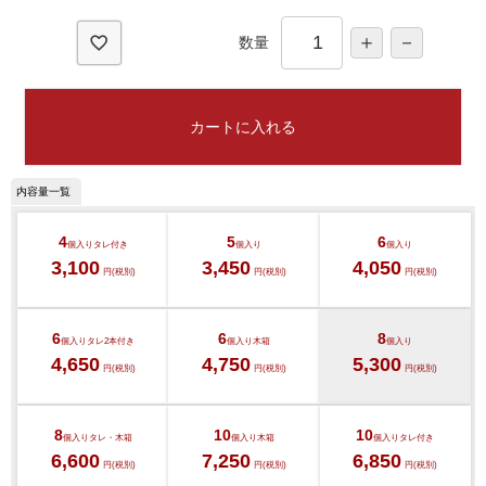
)
数量
ご注文ガイド
カートに入れる
食べ方からから探す
配送・送料
すき焼き
熨斗・カード
4
5
6
個入り
タレ付き
個入り
個入り
3,100
3,450
4,050
しゃぶしゃぶ
円(税別)
円(税別)
円(税別)
イイジマとは
焼き肉
6
6
8
個入り
タレ2本付き
個入り
木箱
個入り
常陸牛とは？
4,650
4,750
5,300
BBQ
円(税別)
円(税別)
円(税別)
ショップ一覧
ステーキ
8
10
10
個入り
タレ・木箱
個入り
木箱
個入り
タレ付き
マイページ
6,600
7,250
6,850
円(税別)
円(税別)
円(税別)
ハンバーグ