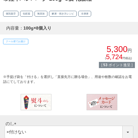
個別真空
化粧箱
無添加
解凍・焼き方レシピ
冷凍便
内容量：
100g×8個入り
クール便でお届け
5,300
円
5,724
(
円税込)
[
53
ポイント進呈 ]
※手提げ袋を「付ける」を選択し「直接先方に贈る場合」、用途や枚数の確認をお電
話にてしております。
のし
(