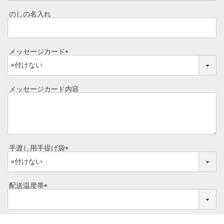
必
須
のしの名入れ
)
メッセージカード
(
必
須
メッセージカード内容
)
手渡し用手提げ袋
(
必
須
配送温度帯
)
(
必
須