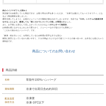
ゴルフコンペ
みそ漬け
肉のイイジマギフト人気№１
実店舗でのみ販売していた商品ですが、お取り寄せの声を多くいただき、「冷凍でお届けしてもハイクオリティ」にな
法人の方へ
るよう商品開発を致しました。
通常冷凍してしまうと、お肉のジューシーさや風味が損なわれてしまいますが、当店では
「CAS」システムの急速冷凍
レトルトカレー
をすることにより、解凍しても「焼くだけでレストランの味」が実現
出来ました。
また、お子様にも安心して召し上がっていただけるよう材料は
すべて無添加
。
よくある質問
お肉感を感じながらもふわふわで柔らかく、ジューシーなので塩だけでも美味しい
「こだわり抜かれたハンバーグ」です。
シャルキュトリー
「解凍・焼き方レシピ」を同封しているため料理が苦手な方でも安心♪
食べ方レシピ
個別に真空になっているから使いやすく、1つが100gと小ぶりなので違うソースとの食べ比べや、お弁当にも使えちゃう
便利品です。
コーンスープ
焼き方レシピ
商品についてのお問い合わせ
目録ギフト
レビュー一覧
手造りタレ
商品詳細
ご予算から選ぶ
プレミアムギフト
常陸牛100%ハンバーグ
名称
牛肉部位一覧
商品券
冷凍で出荷日含め約30日
賞味期限
冷凍便
配送温度
ギフトカテゴリー一覧
保存方法
冷凍-18℃以下