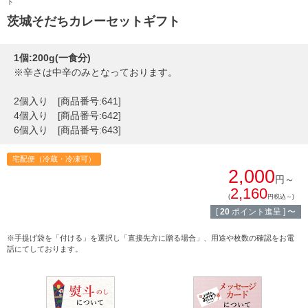
ト
しゃぶしゃぶ
茨城そだちカレーセットギフト
イイジマとは
焼き肉
1個:200g(一食分)
常陸牛とは？
※辛さは中辛のみとなっております。
BBQ
ショップ一覧
2個入り
[商品番号:641]
ステーキ
4個入り
[商品番号:642]
マイページ
6個入り
[商品番号:643]
ハンバーグ
ゴルフコンペ
宅配便（冷蔵・冷凍可）
みそ漬け
2,000
円～
2,160
法人の方へ
(
円税込～)
レトルトカレー
[
20
ポイント進呈 ]
〜
よくある質問
シャルキュトリー
※手提げ袋を「付ける」を選択し「直接先方に贈る場合」、用途や枚数の確認をお電
話にてしております。
食べ方レシピ
コーンスープ
焼き方レシピ
目録ギフト