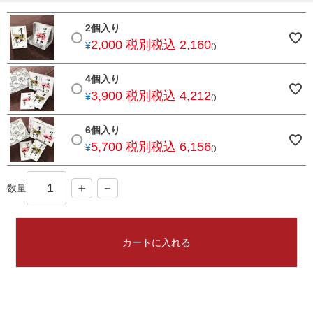
須
)
2個入り
2,000
税別
税込 2,160
¥
4個入り
3,900
税別
税込 4,212
¥
6個入り
5,700
税別
税込 6,156
¥
数量
カートに入れる
029-254-2441
受付：9:00～17:30
(日曜日を除く)