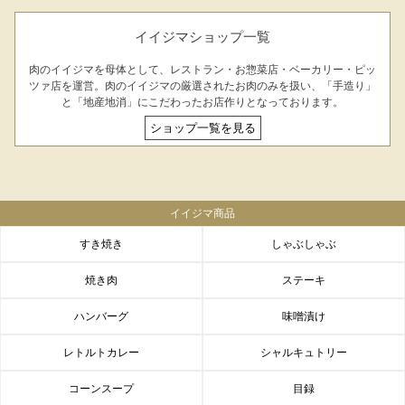
イイジマショップ一覧
肉のイイジマを母体として、レストラン・お惣菜店・ベーカリー・ピッ
ツァ店を運営。肉のイイジマの厳選されたお肉のみを扱い、「手造り」
と「地産地消」にこだわったお店作りとなっております。
ショップ一覧を見る
イイジマ商品
すき焼き
しゃぶしゃぶ
焼き肉
ステーキ
ハンバーグ
味噌漬け
レトルトカレー
シャルキュトリー
コーンスープ
目録