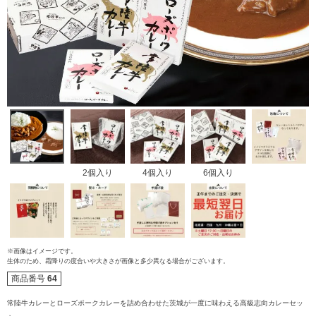
2個入り
4個入り
6個入り
ご注文ガイド
※画像はイメージです。
食べ方からから探す
配送・送料
生体のため、霜降りの度合いや大きさが画像と多少異なる場合がございます。
商品番号
64
すき焼き
熨斗・カード
常陸牛カレーとローズポークカレーを詰め合わせた茨城が一度に味わえる高級志向カレーセッ