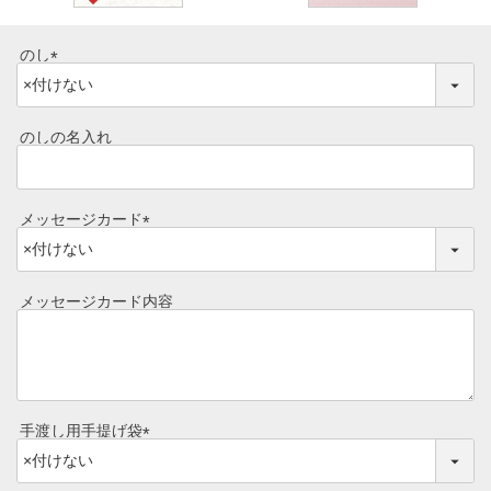
レビュー一覧
手造りタレ
のし
ご予算から選ぶ
(
プレミアムギフト
必
須
牛肉部位一覧
のしの名入れ
商品券
)
ギフトカテゴリー一覧
メッセージカード
(
必
須
メッセージカード内容
)
手渡し用手提げ袋
(
必