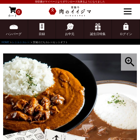
領収書がマイページよりダウンロード出来るようになりました
0
カート
ゲスト 様こんにちは
ログイン
ハンバーグ
目録
お中元
誕生日特集
ログイン
HOME
レトルトカレー
茨城そだちカレーセットギフト