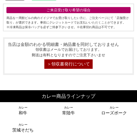
ご来店受け取り希望の場合
商品を一周館ビルの肉のイイジマでお受け取りしたい方に、ご注文ページにて「店舗受け
取り」が選択できます。事前にクレジットカードでお支払いいただくことができます。
※冷凍商品は保冷バッグを必ずご持参下さいませ。※在庫切れ商品は不可です。
当店は金額のわかる明細書・納品書を同封しておりません
領収書はメールでお届けしております。
郵送は有料となりますのでご注意下さいませ
＞領収書発行について
シーン別特集
お中元ギフト
お中元ハムギフ
誕生日ギフト
カレー商品ラインナップ
ト
カレー
カレー
カレー
和牛
常陸牛
ローズポーク
出産内祝い
結婚内祝い
法事・香典返し
カレー
茨城そだち
長寿祝い
高級肉ギフト
法人ギフト