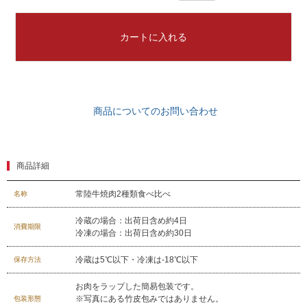
牛肉部位一覧
商品券
カートに入れる
ギフトカテゴリー一覧
商品についてのお問い合わせ
商品詳細
常陸牛焼肉2種類食べ比べ
名称
冷蔵の場合：出荷日含め約4日
消費期限
冷凍の場合：出荷日含め約30日
冷蔵は5℃以下・冷凍は-18℃以下
保存方法
お肉をラップした簡易包装です。
※写真にある竹皮包みではありません。
包装形態