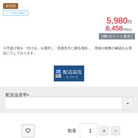
BBQ
自宅用
ショップ一覧
クール便でお届け
5,980
ステーキ
円
6,458
マイページ
(
円税込)
ハンバーグ
[
60
ポイント進呈 ]
ゴルフコンペ
みそ漬け
※手提げ袋を「付ける」を選択し「直接先方に贈る場合」、用途や枚数の確認をお電
話にてしております。
法人の方へ
レトルトカレー
よくある質問
シャルキュトリー
食べ方レシピ
コーンスープ
配送温度帯
焼き方レシピ
(
目録ギフト
必
須
レビュー一覧
)
手造りタレ
数量
ご予算から選ぶ
プレミアムギフト