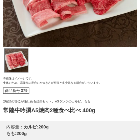
ご注文ガイド
※画像はイメージです。
生体のため、霜降りの度合いや大きさが画像と多少異なる場合がございます。
食べ方からから探す
配送・送料
商品番号
379
すき焼き
2種類の部位が愉しめる焼肉セット。A5ランクのカルビ、もも
熨斗・カード
常陸牛吟撰A5焼肉2種食べ比べ 400g
しゃぶしゃぶ
イイジマとは
内容量：
カルビ:200g
焼き肉
もも:200g
常陸牛とは？