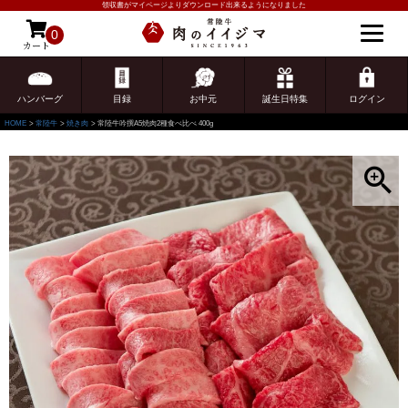
領収書がマイページよりダウンロード出来るようになりました
0
カート
ゲスト 様こんにちは
ログイン
ハンバーグ
目録
お中元
誕生日特集
ログイン
HOME
常陸牛
焼き肉
常陸牛吟撰A5焼肉2種食べ比べ 400g