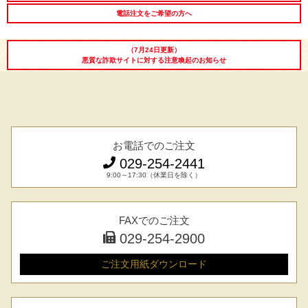
電話注文をご希望の方へ
お中元ギフト
お中元ハムギフ
誕生日ギフト
ト
（7月24日更新）
悪質な詐欺サイトに対する注意喚起のお知らせ
出産内祝い
結婚内祝い
法事・香典返し
長寿祝い
高級肉ギフト
法人ギフト
LINEギフト
ふるさと納税
お電話でのご注文
029-254-2441
9:00～17:30（休業日を除く）
FAXでのご注文
029-254-2900
ご注文用紙
ダウンロード