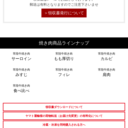
郵送は有料となりますのでご注意下さいませ
＞領収書発行について
焼き肉商品ラインナップ
常陸牛焼き肉
常陸牛焼き肉
常陸牛焼き肉
サーロイン
もも厚切り
カルビ
常陸牛焼き肉
常陸牛焼き肉
常陸牛焼き肉
みすじ
フィレ
肩肉
常陸牛焼き肉
食べ比べ
領収書ダウンロードについて
ヤマト運輸様の荷物転送（お届け先変更）の有料化について
シーン別特集
冷蔵・冷凍を同時購入される方へ