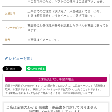
※ご自宅用のため、ギフトのご使用はご遠慮下さいませ。
正午までのご注文（決済完了・入金確認）で当日出荷。
お届け日
お届け希望日時もご注文ページにて選択可能です。
商品部位と個体識別番号を記載したラベルを商品に貼ってお
トレーサビリティ
ります。
※画像はイメージです。
備考
029-254-2441
レビューを書く
受付：9:00～17:30
(日曜日を除く)
お問合せフォーム
ご来店受け取り希望の場合
商品を一周館ビルの肉のイイジマでお受け取りしたい方に、ご注文ページにて「店舗受け
取り」が選択できます。事前にクレジットカードでお支払いいただくことができます。
※冷凍商品は保冷バッグを必ずご持参下さいませ。※在庫切れ商品は不可です。
当店は金額のわかる明細書・納品書を同封しておりません
領収書はメールでお届けしております。