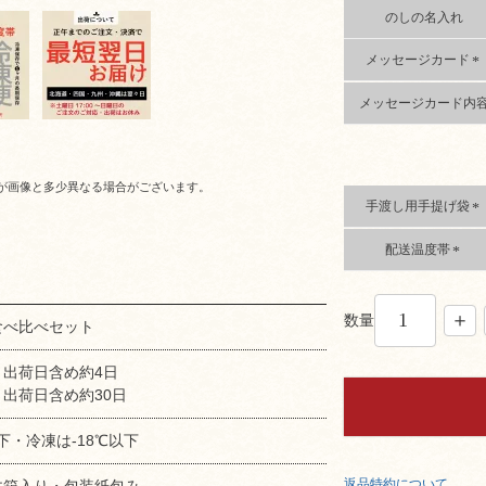
のしの名入れ
必
須
)
メッセージカード
(
メッセージカード内
必
須
)
が画像と多少異なる場合がございます。
手渡し用手提げ袋
(
配送温度帯
必
須
(
)
必
須
数量
食べ比べセット
)
：出荷日含め約4日
出荷日含め約30日
下・冷凍は-18℃以下
返品特約について