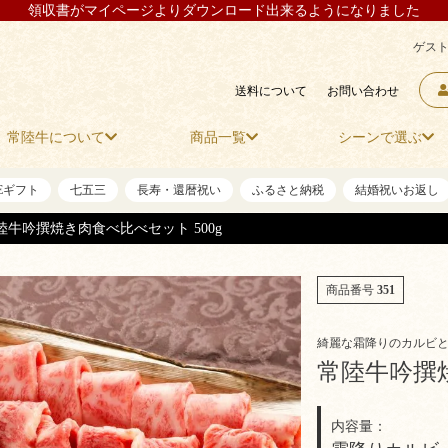
領収書がマイページよりダウンロード出来るようになりました
ゲスト
送料について
お問い合わせ
常陸牛について
商品一覧
シーンで選ぶ
NEギフト
七五三
長寿・還暦祝い
ふるさと納税
結婚祝いお返し
陸牛吟撰焼き肉食べ比べセット 500g
商品番号
351
綺麗な霜降りのカルビ
常陸牛吟撰焼
内容量：