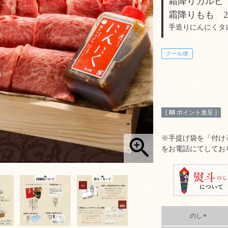
霜降りカルビ 
霜降りもも 25
手造りにんにくタレ 
クール便
[
88
ポイント進呈 ]
※手提げ袋を「付け
をお電話にてしてお
のし
(