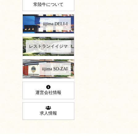
常陸牛について
iijima DELI-I
レストランイイジマ
iijima SO-ZAI
運営会社情報
求人情報