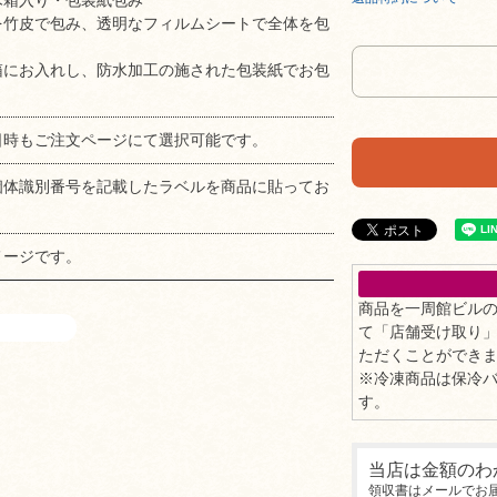
木箱入り・包装紙包み
を竹皮で包み、透明なフィルムシートで全体を包
箱にお入れし、防水加工の施された包装紙でお包
。
日時もご注文ページにて選択可能です。
個体識別番号を記載したラベルを商品に貼ってお
メージです。
商品を一周館ビル
て「店舗受け取り
ただくことができ
※冷凍商品は保冷
す。
当店は金額のわ
領収書はメールでお