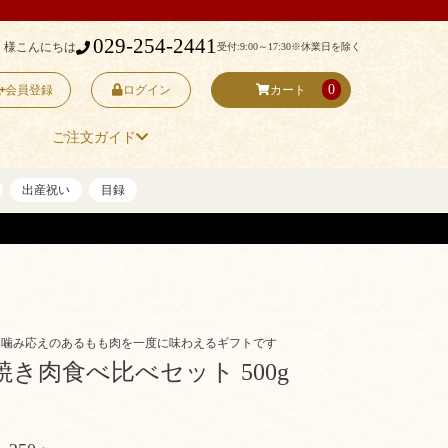
029-254-2441
 様こんにちは
受付:9:00～17:30
※休業日を除く
0
会員登録
ログイン
カート
ご注文ガイド
出産祝い
目録
と噛み応えのあるもも肉を一度に味わえるギフトです
き肉食べ比べセット 500g