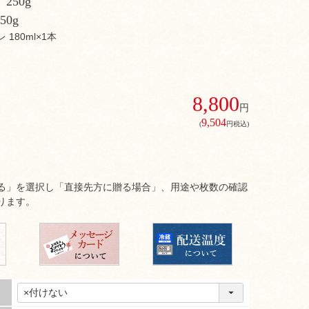
250g
0g
180ml×1本
8,800
円
9,504
(
円税込)
る」を選択し「直接先方に贈る場合」、用途や枚数の確認
ります。