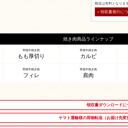
郵送は有料となりま
＞領収書発行に
焼き肉商品ラインナップ
常陸牛焼き肉
常陸牛焼き肉
もも厚切り
カルビ
常陸牛焼き肉
常陸牛焼き肉
フィレ
肩肉
領収書ダウンロードに
ヤマト運輸様の荷物転送（お届け先変