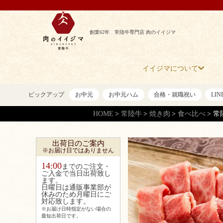
創業62年 常陸牛専門店 肉のイイジマ
イイジマについて
ピックアップ
お中元
お中元ハム
合格・就職祝い
LI
HOME
常陸牛
焼き肉
食べ比べ
常
出荷日のご案内
※お届け日ではありません
14:00
までのご注文・
ご入金で当日出荷致し
ます。
日曜日は通販事業部が
休みのため月曜日にご
対応致します。
※お届け日時指定がない場合の
最短出荷日です。