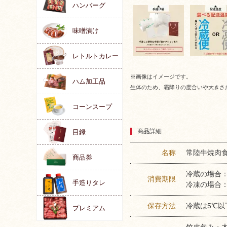
ハンバーグ
味噌漬け
レトルトカレー
※画像はイメージです。
ハム加工品
生体のため、霜降りの度合いや大きさ
コーンスープ
商品詳細
目録
名称
常陸牛焼肉
商品券
冷蔵の場合
消費期限
手造りタレ
冷凍の場合：
保存方法
冷蔵は5℃以
プレミアム