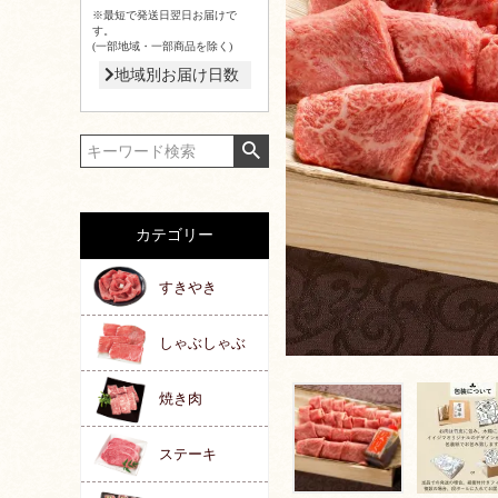
※最短で発送日翌日お届けで
す。
(一部地域・一部商品を除く)
地域別お届け日数
カテゴリー
すきやき
しゃぶしゃぶ
焼き肉
ステーキ