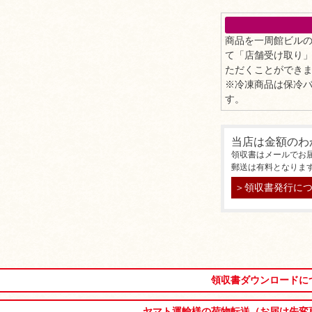
商品を一周館ビル
て「店舗受け取り
ただくことができ
※冷凍商品は保冷
す。
当店は金額のわ
領収書はメールでお
郵送は有料となりま
＞領収書発行に
領収書ダウンロードに
ヤマト運輸様の荷物転送（お届け先変