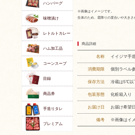
ハンバーグ
※画像はイメージです。
生体のため、霜降りの度合いや大きさ
味噌漬け
レトルトカレー
商品詳細
ハム加工品
名称
イイジマ手
コーンスープ
消費期限
個別ラベル
目録
保存方法
冷蔵は5℃以
商品券
包装形態
化粧箱入り
お届け日
お届け希望
手造りタレ
備考
※画像はイ
プレミアム