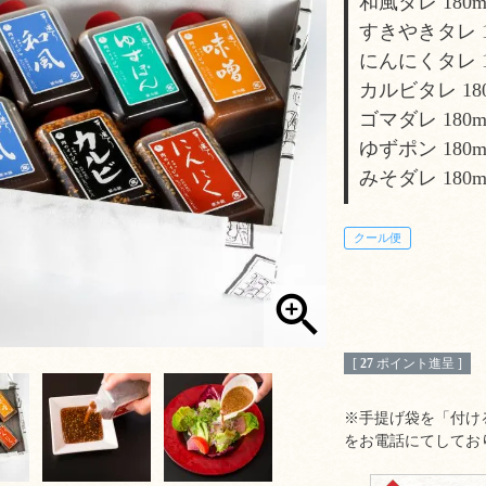
和風タレ 180m
すきやきタレ 1
にんにくタレ 1
カルビタレ 18
ゴマダレ 180m
ゆずポン 180m
みそダレ 180m
クール便
[
27
ポイント進呈 ]
※手提げ袋を「付け
をお電話にてしてお