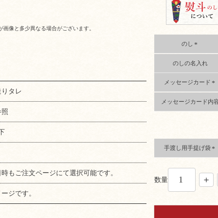
が画像と多少異なる場合がございます。
のし
(
のしの名入れ
必
須
)
メッセージカード
造りタレ
(
メッセージカード内
必
須
参照
)
下
手渡し用手提げ袋
(
必
日時もご注文ページにて選択可能です。
須
数量
)
メージです。