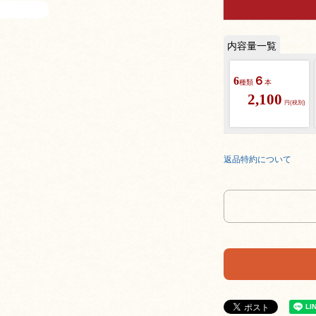
6
６
種類
本
2,100
円(税別)
返品特約について