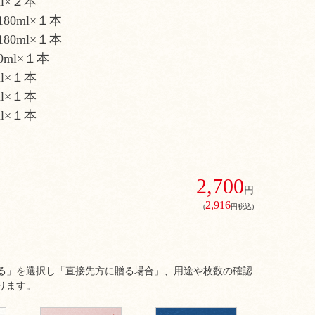
l×２本
80ml×１本
80ml×１本
0ml×１本
l×１本
l×１本
l×１本
2,700
円
2,916
(
円税込)
る」を選択し「直接先方に贈る場合」、用途や枚数の確認
ります。