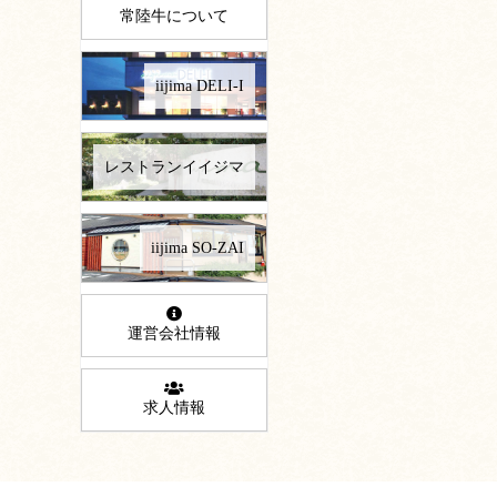
常陸牛について
iijima DELI-I
レストランイイジマ
iijima SO-ZAI
運営会社情報
求人情報