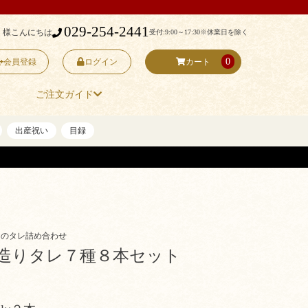
029-254-2441
 様こんにちは
受付:9:00～17:30
※休業日を除く
0
会員登録
ログイン
カート
ご注文ガイド
出産祝い
目録
りのタレ詰め合わせ
造りタレ７種８本セット