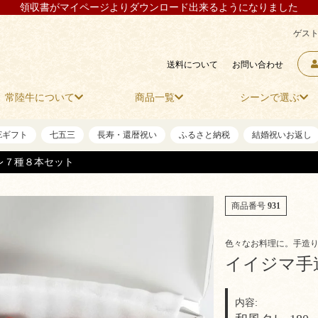
領収書がマイページよりダウンロード出来るようになりました
ゲスト
送料について
お問い合わせ
常陸牛について
商品一覧
シーンで選ぶ
NEギフト
七五三
長寿・還暦祝い
ふるさと納税
結婚祝いお返し
レ７種８本セット
商品番号
931
色々なお料理に。手造
イイジマ手
内容: