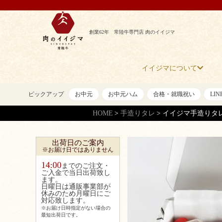
創業62年 常陸牛専門店 肉のイイジマ
イイジマについて
ピックアップ
お中元
お中元ハム
合格・就職祝い
LI
HOME
手造りタレ
イイジマ手造りタ
出荷日のご案内
※お届け日ではありません
14:00
までのご注文・
ご入金で当日出荷致し
ます。
日曜日は通販事業部が
休みのため月曜日にご
対応致します。
※お届け日時指定がない場合の
最短出荷日です。