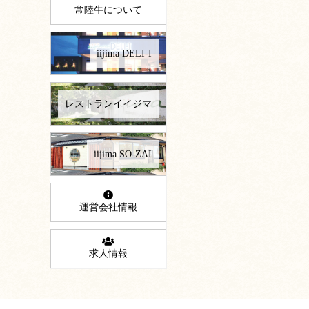
常陸牛について
iijima DELI-I
レストランイイジマ
iijima SO-ZAI
運営会社情報
求人情報