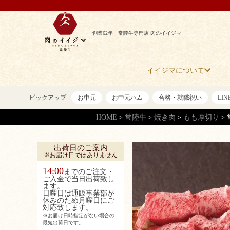
創業62年 常陸牛専門店 肉のイイジマ
イイジマについて
ピックアップ
お中元
お中元ハム
合格・就職祝い
LI
HOME
常陸牛
焼き肉
もも厚切り
出荷日のご案内
※お届け日ではありません
14:00
までのご注文・
ご入金で当日出荷致し
ます。
日曜日は通販事業部が
休みのため月曜日にご
対応致します。
※お届け日時指定がない場合の
最短出荷日です。