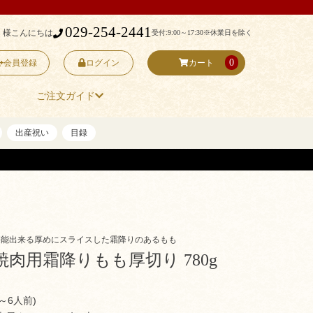
029-254-2441
 様こんにちは
受付:9:00～17:30
※休業日を除く
0
会員登録
ログイン
カート
ご注文ガイド
出産祝い
目録
堪能出来る厚めにスライスした霜降りのあるもも
肉用霜降りもも厚切り 780g
～6人前)