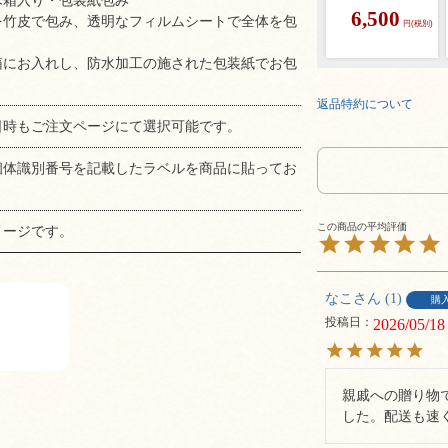
木箱入り・包装紙包み
6,500
を竹皮で包み、透明なフィルムシートで全体を包
円(税別)
箱にお入れし、防水加工の施された包装紙でお包
。
返品特約について
日時もご注文ページにて選択可能です。
個体識別番号を記載したラベルを商品に貼ってお
メージです。
なこ
1
購
投稿日
2026/05/18
親戚への贈り物
した。配送も速