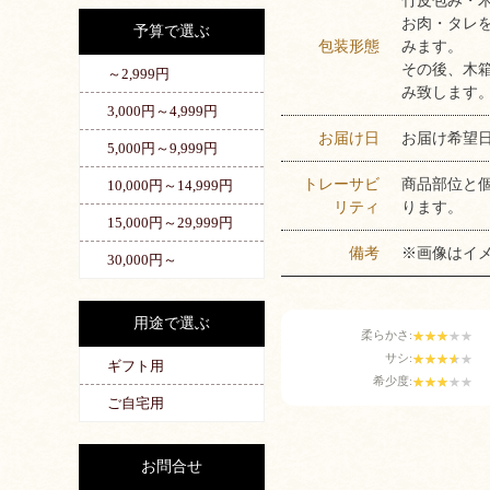
竹皮包み・
お肉・タレ
予算で選ぶ
包装形態
みます。
その後、木
～2,999円
み致します
3,000円～4,999円
お届け日
お届け希望
5,000円～9,999円
トレーサビ
商品部位と
10,000円～14,999円
リティ
ります。
15,000円～29,999円
備考
※画像はイ
30,000円～
用途で選ぶ
柔らかさ:
サシ:
ギフト用
希少度:
ご自宅用
お問合せ