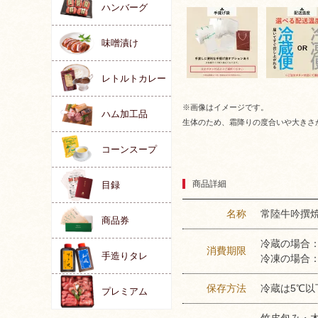
ハンバーグ
味噌漬け
レトルトカレー
※画像はイメージです。
ハム加工品
生体のため、霜降りの度合いや大きさ
コーンスープ
商品詳細
目録
名称
常陸牛吟撰
商品券
冷蔵の場合
消費期限
手造りタレ
冷凍の場合：
保存方法
冷蔵は5℃以
プレミアム