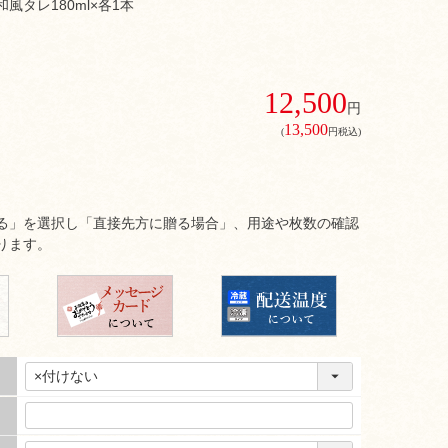
風タレ180ml×各1本
12,500
円
13,500
(
円税込)
る」を選択し「直接先方に贈る場合」、用途や枚数の確認
ります。