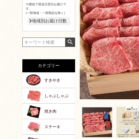
※最短で発送日翌日お届けで
す。
(一部地域・一部商品を除く)
地域別お届け日数
カテゴリー
すきやき
しゃぶしゃぶ
焼き肉
ステーキ