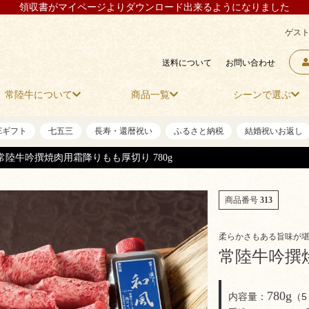
領収書がマイページよりダウンロード出来るようになりました
ゲスト
送料について
お問い合わせ
常陸牛について
商品一覧
シーンで選ぶ
NEギフト
七五三
長寿・還暦祝い
ふるさと納税
結婚祝いお返し
常陸牛吟撰焼肉用霜降りもも厚切り 780g
商品番号
313
柔らかさもある旨味が
常陸牛吟撰焼
780g
内容量：
（5