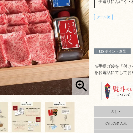
手造りにんにく・和
クール便
[
125
ポイント進呈 ]
※手提げ袋を「付け
をお電話にてしてお
のし
(
のしの名入れ
必
須