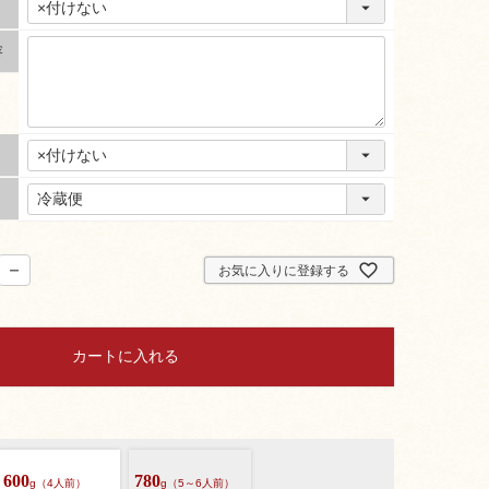
容
お気に入りに登録する
カートに入れる
600
780
g（4人前）
g（5～6人前）