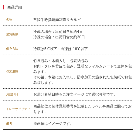
商品詳細
029-254-2441
常陸牛吟撰焼肉霜降りカルビ
名称
受付：9:00～17:30
(日曜日を除く)
冷蔵の場合：出荷日含め約4日
お問合せフォーム
消費期限
冷凍の場合：出荷日含め約30日
冷蔵は5℃以下・冷凍は-18℃以下
保存方法
竹皮包み・木箱入り・包装紙包み
お肉・タレを竹皮で包み、透明なフィルムシートで全体を包
みます。
包装形態
その後、木箱にお入れし、防水加工の施された包装紙でお包
み致します。
お届け希望日時もご注文ページにて選択可能です。
お届け日
商品部位と個体識別番号を記載したラベルを商品に貼ってお
トレーサビリティ
ります。
※画像はイメージです。
備考