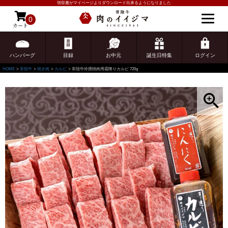
領収書がマイページよりダウンロード出来るようになりました
0
カート
ゲスト 様こんにちは
ログイン
ハンバーグ
目録
お中元
誕生日特集
ログイン
HOME
常陸牛
焼き肉
カルビ
常陸牛吟撰焼肉用霜降りカルビ 720g