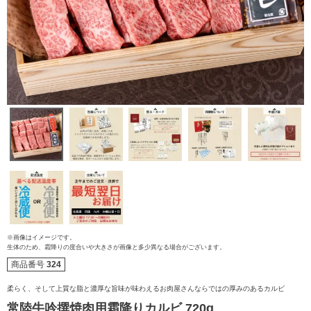
※画像はイメージです。
ご注文ガイド
生体のため、霜降りの度合いや大きさが画像と多少異なる場合がございます。
商品番号
324
食べ方からから探す
配送・送料
柔らく、そして上質な脂と濃厚な旨味が味わえるお肉屋さんならではの厚みのあるカルビ
常陸牛吟撰焼肉用霜降りカルビ 720g