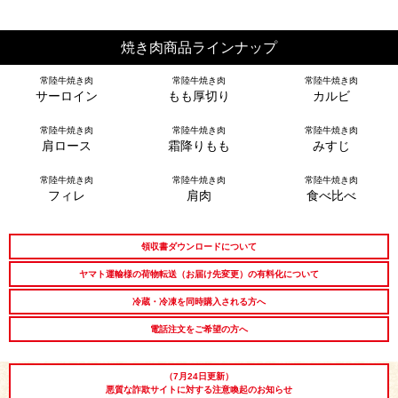
出産内祝い
結婚内祝い
法事・香典返し
焼き肉商品ラインナップ
常陸牛焼き肉
常陸牛焼き肉
常陸牛焼き肉
長寿祝い
高級肉ギフト
法人ギフト
サーロイン
もも厚切り
カルビ
常陸牛焼き肉
常陸牛焼き肉
常陸牛焼き肉
LINEギフト
ふるさと納税
肩ロース
霜降りもも
みすじ
常陸牛焼き肉
常陸牛焼き肉
常陸牛焼き肉
フィレ
肩肉
食べ比べ
領収書ダウンロードについて
ヤマト運輸様の荷物転送（お届け先変更）の有料化について
冷蔵・冷凍を同時購入される方へ
電話注文をご希望の方へ
（7月24日更新）
悪質な詐欺サイトに対する注意喚起のお知らせ