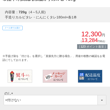
すき焼き
熨斗・カード
内容量：
720g
（4～5人前)
しゃぶしゃぶ
手造りカルビタレ・にんにくタレ180ml×各1本
イイジマとは
焼き肉
クール便でお届け
常陸牛とは？
12,300
円
BBQ
13,284
(
円税込)
ショップ一覧
[
123
ポイント進呈 ]
ステーキ
マイページ
※手提げ袋を「付ける」を選択し「直接先方に贈る場合」、用途や枚数の確認をお電
ハンバーグ
話にてしております。
ゴルフコンペ
みそ漬け
法人の方へ
レトルトカレー
よくある質問
のし
シャルキュトリー
(
食べ方レシピ
必
コーンスープ