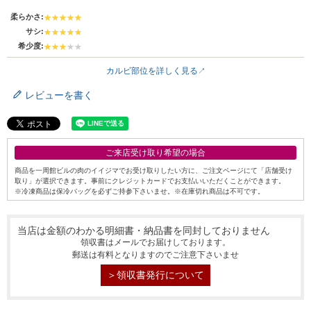
柔らかさ:
サシ:
希少度:
カルビ部位を詳しく見る
レビューを書く
ご来店受け取り希望の場合
商品を一周館ビルの肉のイイジマでお受け取りしたい方に、ご注文ページにて「店舗受け
取り」が選択できます。事前にクレジットカードでお支払いいただくことができます。
※冷凍商品は保冷バッグを必ずご持参下さいませ。※在庫切れ商品は不可です。
当店は金額のわかる明細書・納品書を同封しておりません
領収書はメールでお届けしております。
郵送は有料となりますのでご注意下さいませ
シーン別特集
＞領収書発行について
お中元ギフト
お中元ハムギフ
誕生日ギフト
ト