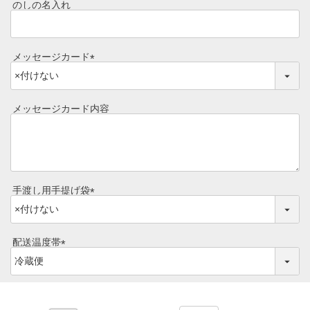
須
のしの名入れ
焼き方レシピ
)
目録ギフト
レビュー一覧
メッセージカード
手造りタレ
(
ご予算から選ぶ
必
プレミアムギフト
須
メッセージカード内容
牛肉部位一覧
)
商品券
ギフトカテゴリー一覧
手渡し用手提げ袋
(
必
須
配送温度帯
)
(
必
須
)