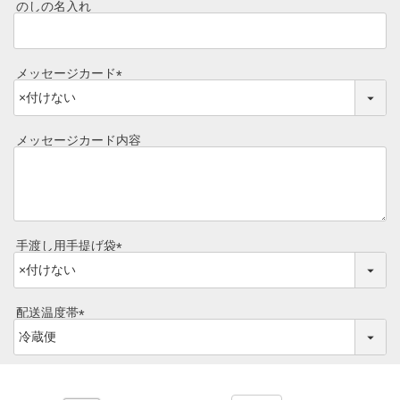
須
のしの名入れ
焼き方レシピ
)
目録ギフト
レビュー一覧
メッセージカード
手造りタレ
(
ご予算から選ぶ
必
プレミアムギフト
須
メッセージカード内容
牛肉部位一覧
)
商品券
ギフトカテゴリー一覧
手渡し用手提げ袋
(
必
須
配送温度帯
)
(
必
須
)