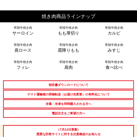
出産内祝い
結婚内祝い
法事・香典返し
焼き肉商品ラインナップ
常陸牛焼き肉
常陸牛焼き肉
常陸牛焼き肉
長寿祝い
高級肉ギフト
法人ギフト
サーロイン
もも厚切り
カルビ
常陸牛焼き肉
常陸牛焼き肉
常陸牛焼き肉
LINEギフト
ふるさと納税
肩ロース
霜降りもも
みすじ
常陸牛焼き肉
常陸牛焼き肉
常陸牛焼き肉
フィレ
肩肉
食べ比べ
領収書ダウンロードについて
ヤマト運輸様の荷物転送（お届け先変更）の有料化について
冷蔵・冷凍を同時購入される方へ
電話注文をご希望の方へ
（7月24日更新）
悪質な詐欺サイトに対する注意喚起のお知らせ