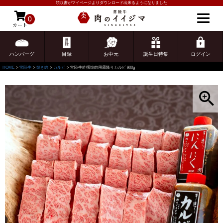
領収書がマイページよりダウンロード出来るようになりました
0
カート
ゲスト 様こんにちは
ログイン
ハンバーグ
目録
お中元
誕生日特集
ログイン
HOME
常陸牛
焼き肉
カルビ
常陸牛吟撰焼肉用霜降りカルビ 900g