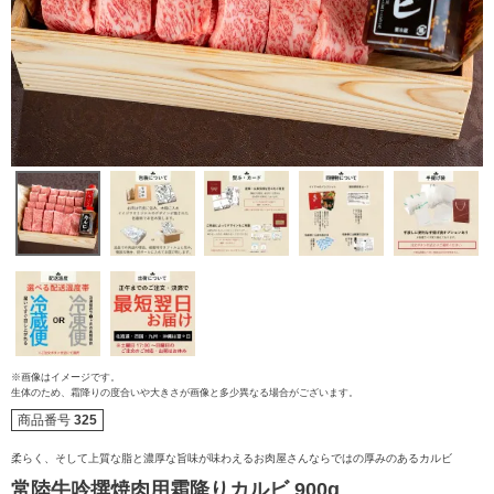
※画像はイメージです。
ご注文ガイド
生体のため、霜降りの度合いや大きさが画像と多少異なる場合がございます。
商品番号
325
食べ方からから探す
配送・送料
柔らく、そして上質な脂と濃厚な旨味が味わえるお肉屋さんならではの厚みのあるカルビ
常陸牛吟撰焼肉用霜降りカルビ 900g