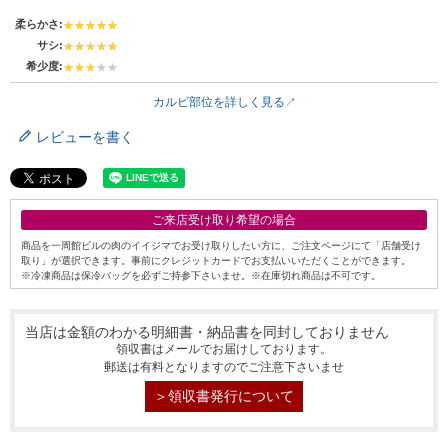
柔らかさ:
サシ:
希少度:
カルビ部位を詳しく見る
レビューを書く
ご来店受け取り希望の場合
商品を一周館ビルの肉のイイジマでお受け取りしたい方に、ご注文ページにて「店舗受け
取り」が選択できます。事前にクレジットカードでお支払いいただくことができます。
※冷凍商品は保冷バッグを必ずご持参下さいませ。※在庫切れ商品は不可です。
当店は金額のわかる明細書・納品書を同封しておりません
領収書はメールでお届けしております。
郵送は有料となりますのでご注意下さいませ
シーン別特集
＞領収書発行について
お中元ギフト
お中元ハムギフ
誕生日ギフト
ト