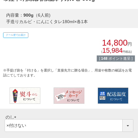
すき焼き
熨斗・カード
内容量：
900g
（6人前)
しゃぶしゃぶ
手造りカルビ・にんにくタレ180ml×各1本
イイジマとは
焼き肉
クール便でお届け
常陸牛とは？
14,800
円
BBQ
15,984
(
円税込)
ショップ一覧
[
148
ポイント進呈 ]
ステーキ
マイページ
※手提げ袋を「付ける」を選択し「直接先方に贈る場合」、用途や枚数の確認をお電
ハンバーグ
話にてしております。
ゴルフコンペ
みそ漬け
法人の方へ
レトルトカレー
よくある質問
のし
シャルキュトリー
(
食べ方レシピ
必
コーンスープ