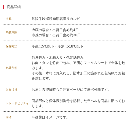
商品詳細
029-254-2441
常陸牛吟撰焼肉用霜降りカルビ
名称
受付：9:00～17:30
(日曜日を除く)
冷蔵の場合：出荷日含め約4日
お問合せフォーム
消費期限
冷凍の場合：出荷日含め約30日
冷蔵は5℃以下・冷凍は-18℃以下
保存方法
竹皮包み・木箱入り・包装紙包み
お肉・タレを竹皮で包み、透明なフィルムシートで全体を包
みます。
包装形態
その後、木箱にお入れし、防水加工の施された包装紙でお包
み致します。
お届け希望日時もご注文ページにて選択可能です。
お届け日
商品部位と個体識別番号を記載したラベルを商品に貼ってお
トレーサビリティ
ります。
※画像はイメージです。
備考